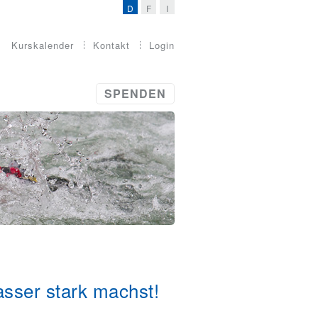
D
F
I
Kurskalender
Kontakt
Login
SPENDEN
asser stark machst!